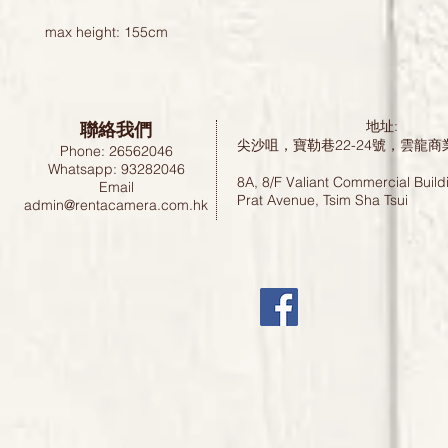
max height: 155cm
聯絡我們
地址:
尖沙咀，寶勒巷22-24號，雲龍商
Phone: 26562046
Whatsapp: 93282046
8A, 8/F Valiant Commercial Build
Email
Prat Avenue, Tsim Sha Tsui
admin@rentacamera.com.hk