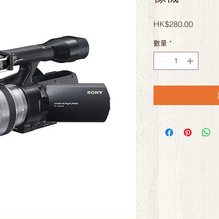
價
HK$280.00
格
數量
*