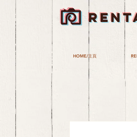
RENT
HOME/主頁
RE