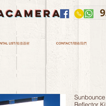
9
ACAMERA
NTAL LIST/租借器材
CONTACT/聯絡我們
Sunbounce 
Reflector Ki