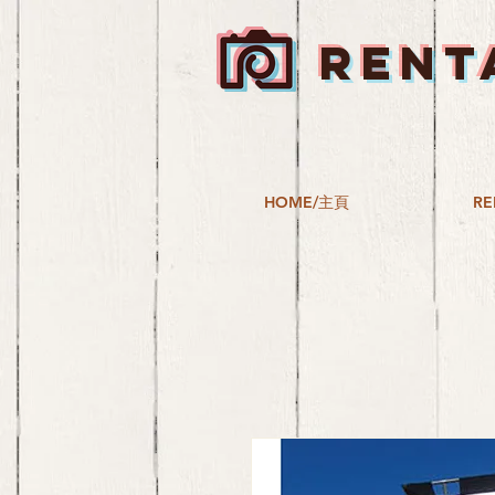
RENT
HOME/主頁
RE