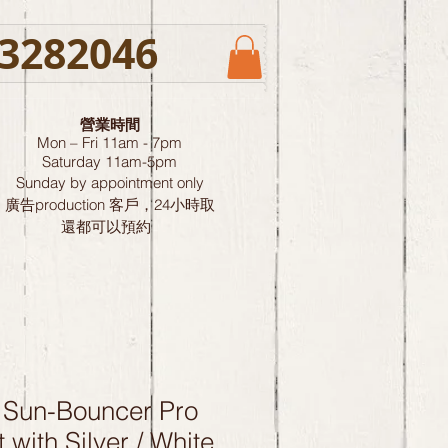
3282046
營業時間
Mon – Fri 11am - 7pm
Saturday
11am-5pm
Sunday by
appointment only
廣告production 客戶，24小時取
還都可以預約
Sun-Bouncer Pro
t with Silver / White