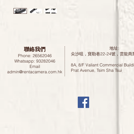
聯絡我們
地址:
尖沙咀，寶勒巷22-24號，雲龍商
Phone: 26562046
Whatsapp: 93282046
8A, 8/F Valiant Commercial Build
Email
Prat Avenue, Tsim Sha Tsui
admin@rentacamera.com.hk