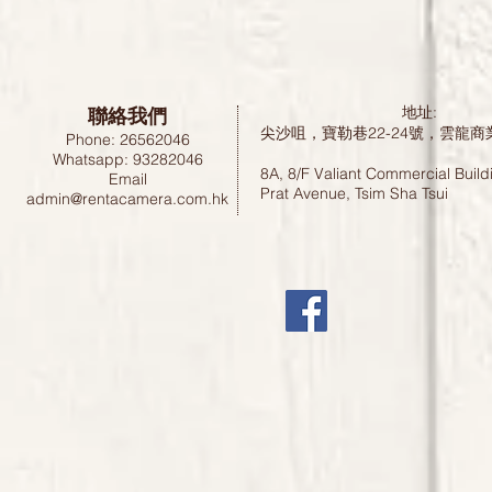
聯絡我們
地址:
尖沙咀，寶勒巷22-24號，雲龍商
Phone: 26562046
Whatsapp: 93282046
8A, 8/F Valiant Commercial Build
Email
Prat Avenue, Tsim Sha Tsui
admin@rentacamera.com.hk