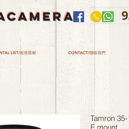
9
ACAMERA
NTAL LIST/租借器材
CONTACT/聯絡我們
Tamron 35-1
E mount