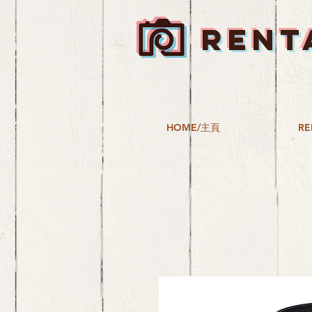
RENT
HOME/主頁
RE