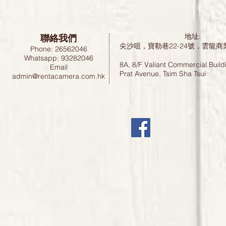
聯絡我們
地址:
尖沙咀，寶勒巷22-24號，雲龍商
Phone: 26562046
Whatsapp: 93282046
8A, 8/F Valiant Commercial Build
Email
Prat Avenue, Tsim Sha Tsui
admin@rentacamera.com.hk