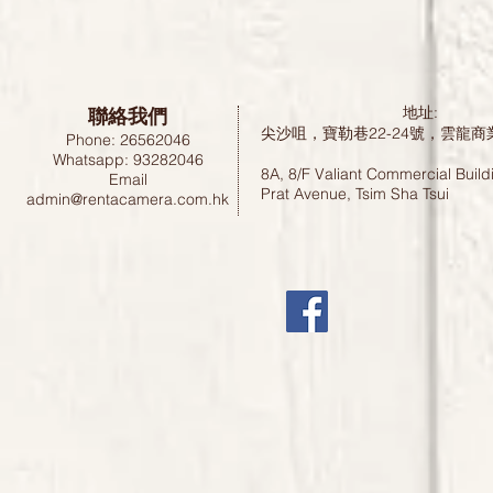
聯絡我們
地址:
尖沙咀，寶勒巷22-24號，雲龍商
Phone: 26562046
Whatsapp: 93282046
8A, 8/F Valiant Commercial Build
Email
Prat Avenue, Tsim Sha Tsui
admin@rentacamera.com.hk