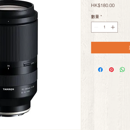
價
HK$180.00
格
數量
*