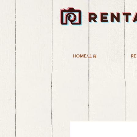
RENT
HOME/主頁
RE