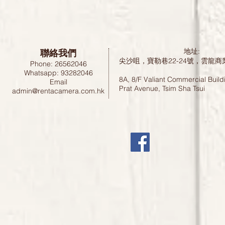
聯絡我們
地址:
尖沙咀，寶勒巷22-24號，雲龍商
Phone: 26562046
Whatsapp: 93282046
8A, 8/F Valiant Commercial Build
Email
Prat Avenue, Tsim Sha Tsui
admin@rentacamera.com.hk