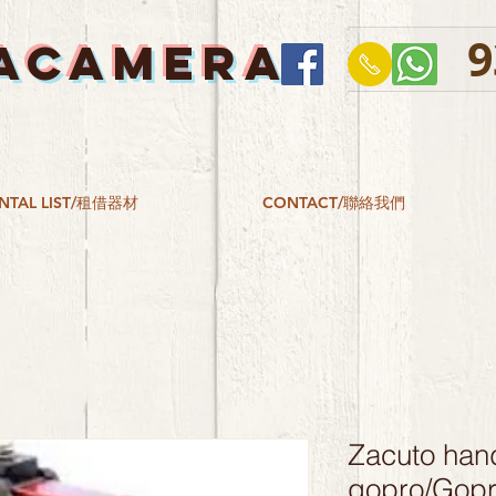
9
ACAMERA
NTAL LIST/租借器材
CONTACT/聯絡我們
Zacuto hand
gopro/G