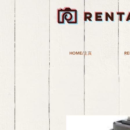
RENT
HOME/主頁
RE