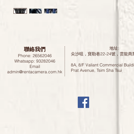
聯絡我們
地址:
尖沙咀，寶勒巷22-24號，雲龍商
Phone: 26562046
Whatsapp: 93282046
8A, 8/F Valiant Commercial Build
Email
Prat Avenue, Tsim Sha Tsui
admin@rentacamera.com.hk