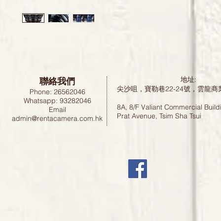
聯絡我們
地址:
尖沙咀，寶勒巷22-24號，雲龍商
Phone: 26562046
Whatsapp: 93282046
8A, 8/F Valiant Commercial Build
Email
Prat Avenue, Tsim Sha Tsui
admin@rentacamera.com.hk