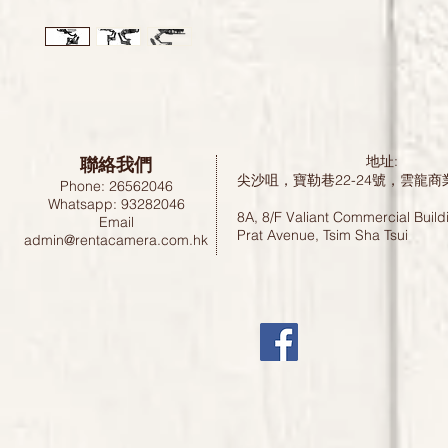
聯絡我們
地址:
尖沙咀，寶勒巷22-24號，雲龍商
Phone: 26562046
Whatsapp: 93282046
8A, 8/F Valiant Commercial Build
Email
Prat Avenue, Tsim Sha Tsui
admin@rentacamera.com.hk